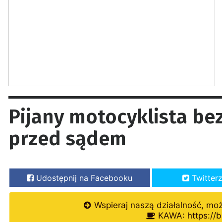
Pijany motocyklista b
przed sądem
Udostępnij na Facebooku
Twitter
Wspieraj naszą działalność, mo
KAWA: https://b