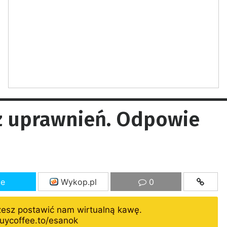
ez uprawnień. Odpowie
ze
Wykop.pl
0
żesz postawić nam wirtualną kawę.
uycoffee.to/esanok