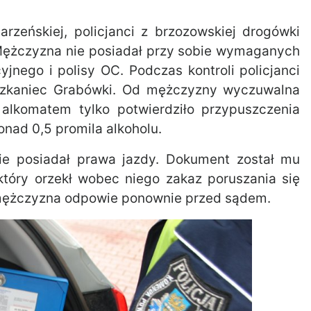
rzeńskiej, policjanci z brzozowskiej drogówki
. Mężczyzna nie posiadał przy sobie wymaganych
jnego i polisy OC. Podczas kontroli policjanci
ieszkaniec Grabówki. Od mężczyzny wyczuwalna
alkomatem tylko potwierdziło przypuszczenia
onad 0,5 promila alkoholu.
a nie posiadał prawa jazdy. Dokument został mu
który orzekł wobec niego zakaz poruszania się
 mężczyzna odpowie ponownie przed sądem.