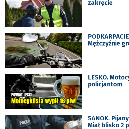
zakręcie
PODKARPACIE. 
Mężczyźnie gro
LESKO. Motocyk
policjantom
SANOK. Pijany
Miał blisko 2 