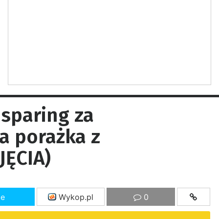
sparing za
a porażka z
JĘCIA)
ze
Wykop.pl
0