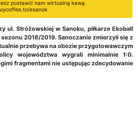
żesz postawić nam wirtualną kawę.
uycoffee.to/esanok
 ul. Stróżowskiej w Sanoku, piłkarze Ekoball
m sezonu 2018/2019. Sanoczanie zmierzyli się z
 aktualnie przebywa na obozie przygotowawczym
icy województwa wygrali minimalnie 1:0.
ugimi fragmentami nie ustępując zdecydowanie