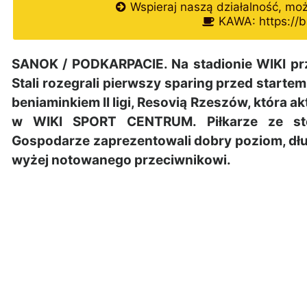
Wspieraj naszą działalność, mo
KAWA: https://b
SANOK / PODKARPACIE. Na stadionie WIKI przy
Stali rozegrali pierwszy sparing przed starte
beniaminkiem II ligi, Resovią Rzeszów, która
w WIKI SPORT CENTRUM. Piłkarze ze stol
Gospodarze zaprezentowali dobry poziom, dł
wyżej notowanego przeciwnikowi.