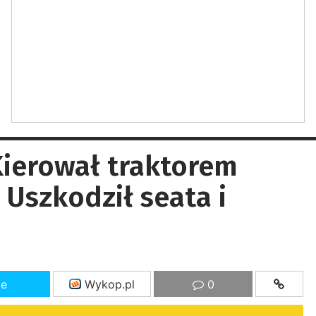
ierował traktorem
 Uszkodził seata i
ze
Wykop.pl
0