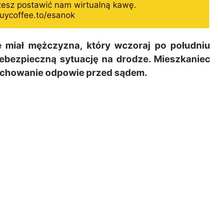
żesz postawić nam wirtualną kawę.
uycoffee.to/esanok
miał mężczyzna, który wczoraj po południu
iebezpieczną sytuację na drodze. Mieszkaniec
zachowanie odpowie przed sądem.