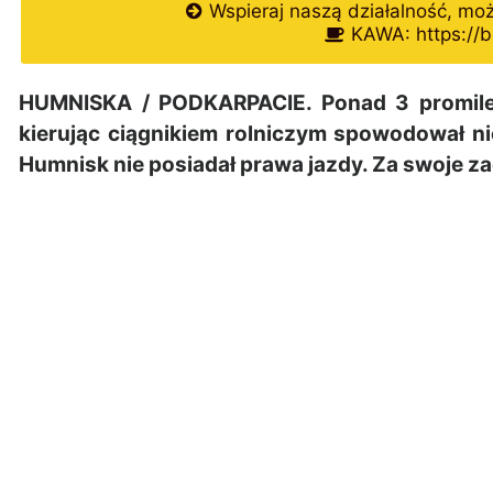
Wspieraj naszą działalność, mo
KAWA: https://b
HUMNISKA / PODKARPACIE. Ponad 3 promile 
kierując ciągnikiem rolniczym spowodował n
Humnisk nie posiadał prawa jazdy. Za swoje 