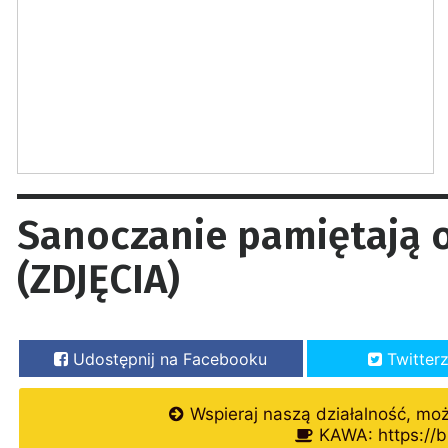
Sanoczanie pamiętają o
(ZDJĘCIA)
Udostępnij na Facebooku
Twitter
Wspieraj naszą działalność, mo
KAWA: https://b