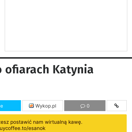
 ofiarach Katynia
ze
Wykop.pl
0
żesz postawić nam wirtualną kawę.
uycoffee.to/esanok