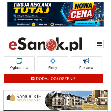
Ogłoszenia
Firmy
Reklama
DODAJ OGŁOSZENIE