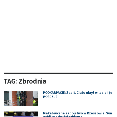
TAG: Zbrodnia
PODKARPACIE: Zabił. Ciało ukrył w lesie i je
podpalił
Makabryczne zabójstwo w Rzeszowie. Syn
zabił matkę żelazkiem?