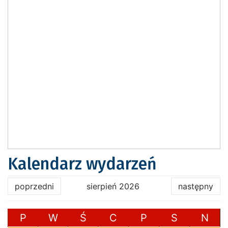
Kalendarz wydarzeń
poprzedni
sierpień 2026
następny
P
W
Ś
C
P
S
N