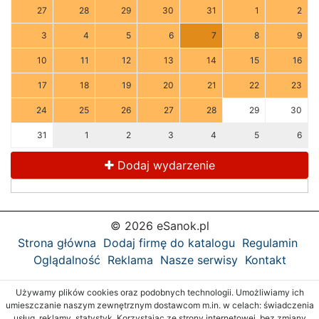
27
28
29
30
31
1
2
3
4
5
6
7
8
9
10
11
12
13
14
15
16
17
18
19
20
21
22
23
24
25
26
27
28
29
30
31
1
2
3
4
5
6
Dodaj wydarzenie
© 2026 eSanok.pl
Strona główna
Dodaj firmę do katalogu
Regulamin
Oglądalność
Reklama
Nasze serwisy
Kontakt
Używamy plików cookies oraz podobnych technologii. Umożliwiamy ich
umieszczanie naszym zewnętrznym dostawcom m.in. w celach: świadczenia
usług, reklamy, statystyk. Korzystając ze strony internetowej, bez zmiany