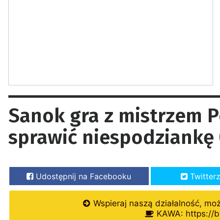
Sanok gra z mistrzem Po
sprawić niespodziankę
Udostępnij na Facebooku
Twitter
Wspieraj naszą działalność, mo
KAWA: https://b