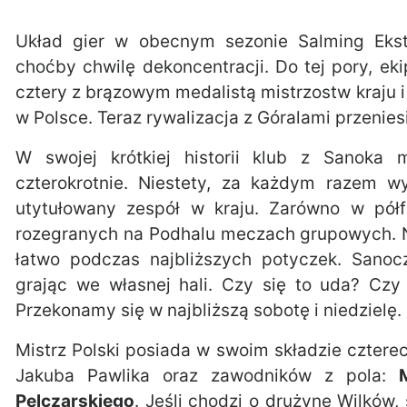
Układ gier w obecnym sezonie Salming Eks
choćby chwilę dekoncentracji. Do tej pory, ek
cztery z brązowym medalistą mistrzostw kraju 
w Polsce. Teraz rywalizacja z Góralami przenies
W swojej krótkiej historii klub z Sanoka 
czterokrotnie. Niestety, za każdym razem wy
utytułowany zespół w kraju. Zarówno w półf
rozegranych na Podhalu meczach grupowych. N
łatwo podczas najbliższych potyczek. Sano
grając we własnej hali. Czy się to uda? Czy
Przekonamy się w najbliższą sobotę i niedzielę.
Mistrz Polski posiada w swoim składzie cztere
Jakuba Pawlika oraz zawodników z pola:
Pelczarskiego
. Jeśli chodzi o drużynę Wilków,