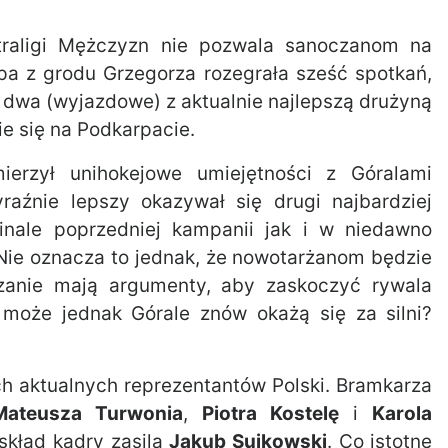
traligi Mężczyzn nie pozwala sanoczanom na
ipa z grodu Grzegorza rozegrała sześć spotkań,
i dwa (wyjazdowe) z aktualnie najlepszą drużyną
ie się na Podkarpacie.
mierzył unihokejowe umiejętności z Góralami
raźnie lepszy okazywał się drugi najbardziej
inale poprzedniej kampanii jak i w niedawno
ie oznacza to jednak, że nowotarżanom będzie
czanie mają argumenty, aby zaskoczyć rywala
 może jednak Górale znów okażą się za silni?
ch aktualnych reprezentantów Polski. Bramkarza
Mateusza Turwonia
,
Piotra Kostelę
i
Karola
 skład kadry zasila
Jakub Sujkowski
. Co istotne