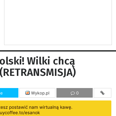
lski! Wilki chcą
 (RETRANSMISJA)
ze
Wykop.pl
0
żesz postawić nam wirtualną kawę.
uycoffee.to/esanok