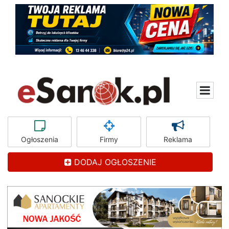
Ogłoszenia
Firmy
Reklama
DODAJ OGŁOSZENIE