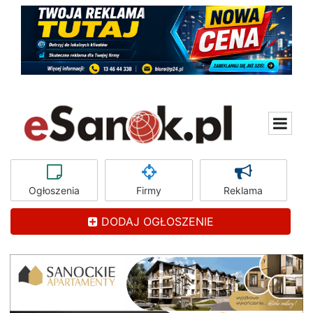
Ogłoszenia
Firmy
Reklama
DODAJ OGŁOSZENIE