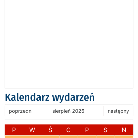
Kalendarz wydarzeń
poprzedni
sierpień 2026
następny
P
W
Ś
C
P
S
N