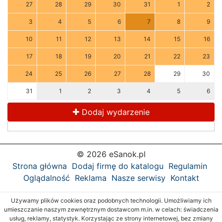
27
28
29
30
31
1
2
3
4
5
6
7
8
9
10
11
12
13
14
15
16
17
18
19
20
21
22
23
24
25
26
27
28
29
30
31
1
2
3
4
5
6
Dodaj wydarzenie
© 2026 eSanok.pl
Strona główna
Dodaj firmę do katalogu
Regulamin
Oglądalność
Reklama
Nasze serwisy
Kontakt
Używamy plików cookies oraz podobnych technologii. Umożliwiamy ich
umieszczanie naszym zewnętrznym dostawcom m.in. w celach: świadczenia
usług, reklamy, statystyk. Korzystając ze strony internetowej, bez zmiany