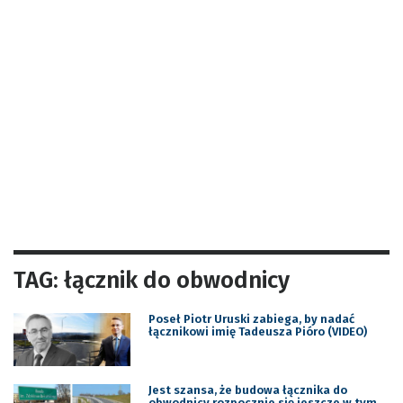
TAG: łącznik do obwodnicy
Poseł Piotr Uruski zabiega, by nadać
łącznikowi imię Tadeusza Pióro (VIDEO)
Jest szansa, że budowa łącznika do
obwodnicy rozpocznie się jeszcze w tym