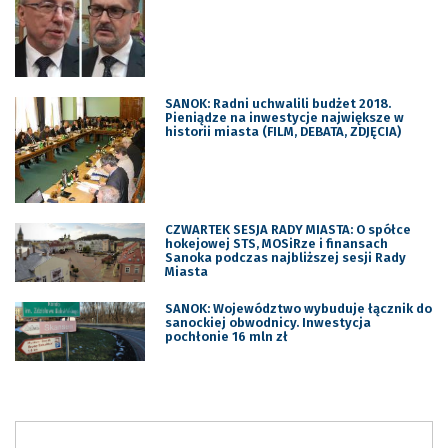
SANOK: Radni uchwalili budżet 2018.
Pieniądze na inwestycje największe w
historii miasta (FILM, DEBATA, ZDJĘCIA)
CZWARTEK SESJA RADY MIASTA: O spółce
hokejowej STS, MOSiRze i finansach
Sanoka podczas najbliższej sesji Rady
Miasta
SANOK: Województwo wybuduje łącznik do
sanockiej obwodnicy. Inwestycja
pochłonie 16 mln zł