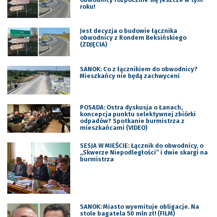
roku!
Jest decyzja o budowie łącznika
obwodnicy z Rondem Beksińskiego
(ZDJĘCIA)
SANOK: Co z łącznikiem do obwodnicy?
Mieszkańcy nie będą zachwyceni
POSADA: Ostra dyskusja o Łanach,
koncepcja punktu selektywnej zbiórki
odpadów? Spotkanie burmistrza z
mieszkańcami (VIDEO)
SESJA W MIEŚCIE: Łącznik do obwodnicy, o
„Skwerze Niepodległości” i dwie skargi na
burmistrza
SANOK: Miasto wyemituje obligacje. Na
stole bagatela 50 mln zł! (FILM)