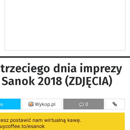
 trzeciego dnia imprezy
 Sanok 2018 (ZDJĘCIA)
ze
Wykop.pl
0
żesz postawić nam wirtualną kawę.
uycoffee.to/esanok