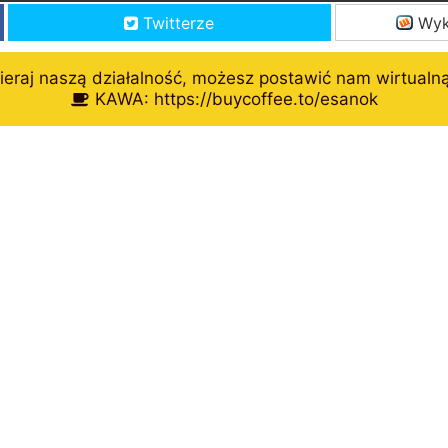
Twitterze
Wyk
eraj naszą działalność, możesz postawić nam wirtualn
KAWA: https://buycoffee.to/esanok