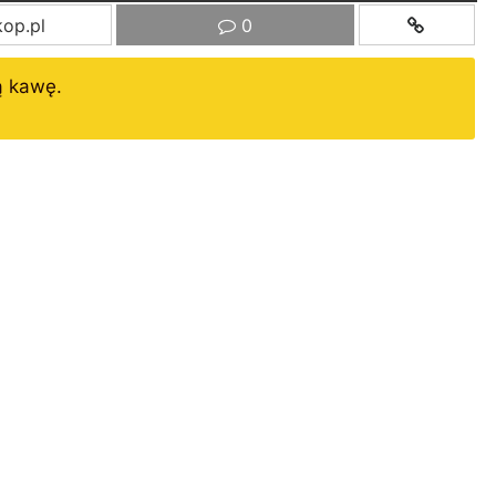
op.pl
0
ą kawę.