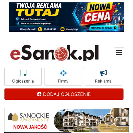
Ogłoszenia
Firmy
Reklama
DODAJ OGŁOSZENIE