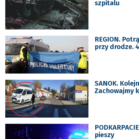
szpitalu
REGION. Potr
przy drodze. 4
SANOK. Kolej
Zachowajmy ko
PODKARPACIE. 
pieszy