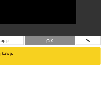
op.pl
0
ą kawę.