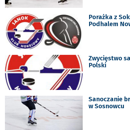
Porażka z Sok
Podhalem No
Zwycięstwo s
Polski
Sanoczanie bro
w Sosnowcu