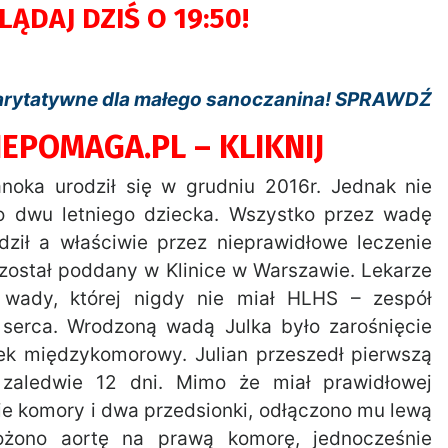
ĄDAJ DZIŚ O 19:50!
harytatywne dla małego sanoczanina! SPRAWDŹ
IEPOMAGA.PL – KLIKNIJ
noka urodził się w grudniu 2016r. Jednak nie
 dwu letniego dziecka. Wszystko przez wadę
odził a właściwie przez nieprawidłowe leczenie
 został poddany w Klinice w Warszawie. Lekarze
 wady, której nigdy nie miał HLHS – zespół
 serca. Wrodzoną wadą Julka było zarośnięcie
tek międzykomorowy. Julian przeszedł pierwszą
 zaledwie 12 dni. Mimo że miał prawidłowej
ie komory i dwa przedsionki, odłączono mu lewą
ożono aortę na prawą komorę, jednocześnie