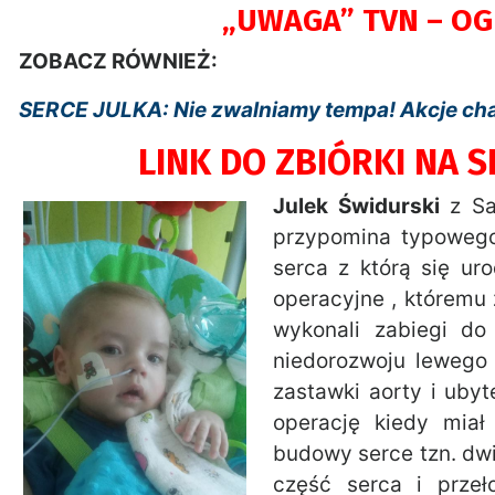
„UWAGA” TVN – OGL
ZOBACZ RÓWNIEŻ:
SERCE JULKA: Nie zwalniamy tempa! Akcje c
LINK DO ZBIÓRKI NA S
Julek Świdurski
z Sa
przypomina typowego
serca z którą się ur
operacyjne , któremu
wykonali zabiegi do
niedorozwoju lewego
zastawki aorty i uby
operację kiedy miał
budowy serce tzn. dw
część serca i przeł