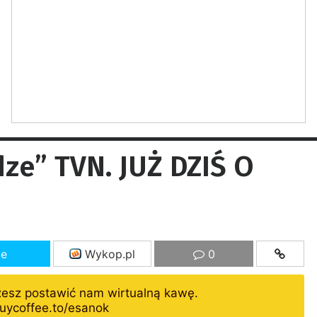
ze” TVN. JUŻ DZIŚ O
ze
Wykop.pl
0
żesz postawić nam wirtualną kawę.
uycoffee.to/esanok