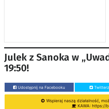
Julek z Sanoka w „Uwad
19:50!
Udostępnij na Facebooku
Twitter
Wspieraj naszą działalność, mo
KAWA: https://b