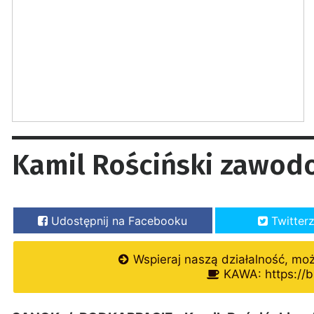
Kamil Rościński zawod
Udostępnij na Facebooku
Twitter
Wspieraj naszą działalność, mo
KAWA: https://b