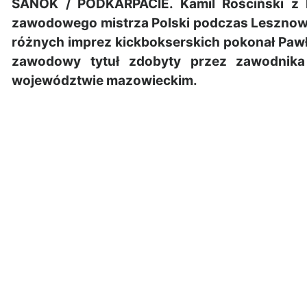
SANOK / PODKARPACIE. Kamil Rościński z 
zawodowego mistrza Polski podczas Lesznowol
różnych imprez kickbokserskich pokonał Pawł
zawodowy tytuł zdobyty przez zawodnika
województwie mazowieckim.