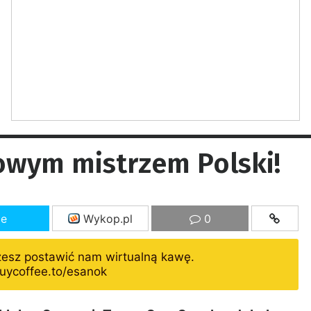
owym mistrzem Polski!
ze
Wykop.pl
0
żesz postawić nam wirtualną kawę.
uycoffee.to/esanok