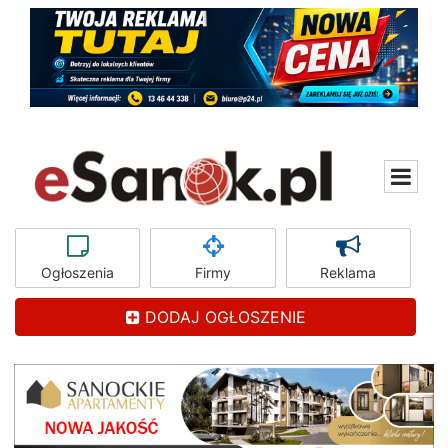
Ogłoszenia
Firmy
Reklama
DODAJ OGŁOSZENIE