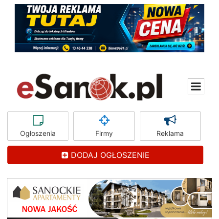
Ogłoszenia
Firmy
Reklama
DODAJ OGŁOSZENIE