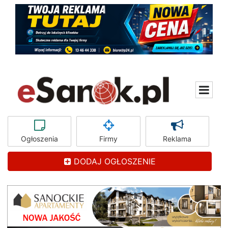
Ogłoszenia
Firmy
Reklama
DODAJ OGŁOSZENIE