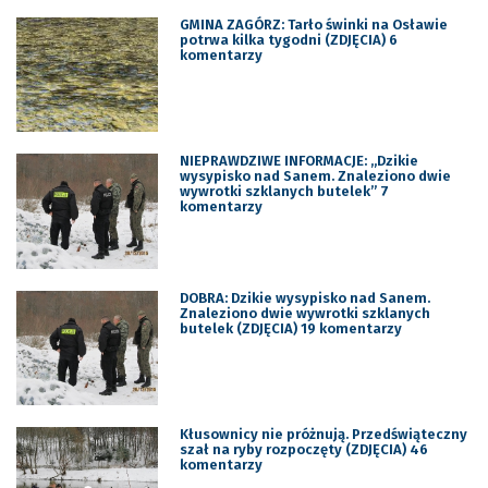
GMINA ZAGÓRZ: Tarło świnki na Osławie
potrwa kilka tygodni (ZDJĘCIA) 6
komentarzy
NIEPRAWDZIWE INFORMACJE: „Dzikie
wysypisko nad Sanem. Znaleziono dwie
wywrotki szklanych butelek” 7
komentarzy
DOBRA: Dzikie wysypisko nad Sanem.
Znaleziono dwie wywrotki szklanych
butelek (ZDJĘCIA) 19 komentarzy
Kłusownicy nie próżnują. Przedświąteczny
szał na ryby rozpoczęty (ZDJĘCIA) 46
komentarzy