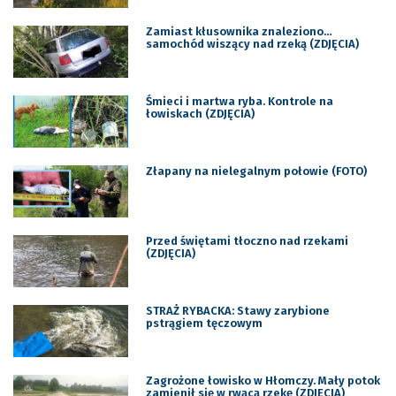
Zamiast kłusownika znaleziono…
samochód wiszący nad rzeką (ZDJĘCIA)
Śmieci i martwa ryba. Kontrole na
łowiskach (ZDJĘCIA)
Złapany na nielegalnym połowie (FOTO)
Przed świętami tłoczno nad rzekami
(ZDJĘCIA)
STRAŻ RYBACKA: Stawy zarybione
pstrągiem tęczowym
Zagrożone łowisko w Hłomczy. Mały potok
zamienił się w rwącą rzekę (ZDJĘCIA)