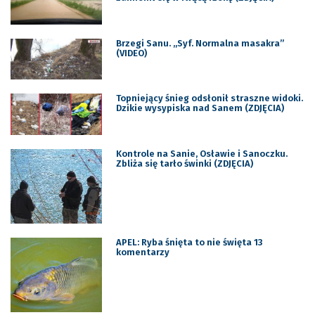
Brzegi Sanu. „Syf. Normalna masakra”
(VIDEO)
Topniejący śnieg odsłonił straszne widoki.
Dzikie wysypiska nad Sanem (ZDJĘCIA)
Kontrole na Sanie, Osławie i Sanoczku.
Zbliża się tarło świnki (ZDJĘCIA)
APEL: Ryba śnięta to nie święta 13
komentarzy