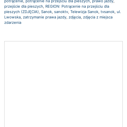
potrącenie
,
potrącenie na przejściu dla pieszych
,
prawo jazdy
,
przejście dla pieszych
,
REGION: Potrącenie na przejściu dla
pieszych (ZDJĘCIA)
,
Sanok
,
sanoktv
,
Telewizja Sanok
,
tvsanok
,
ul.
Lwowska
,
zatrzymanie prawa jazdy
,
zdjęcia
,
zdjęcia z miejsca
zdarzenia