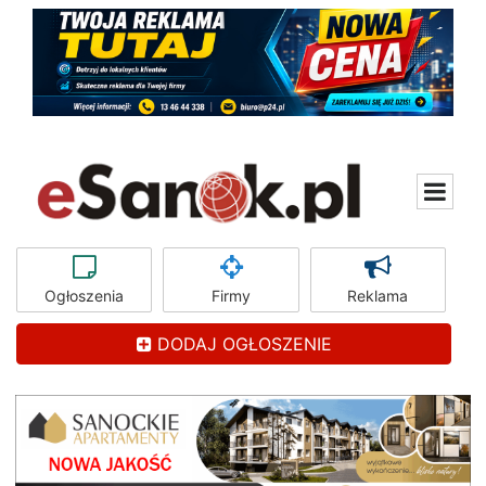
Ogłoszenia
Firmy
Reklama
DODAJ OGŁOSZENIE