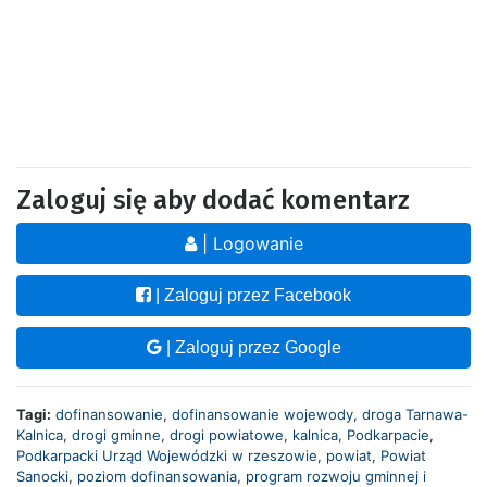
Zaloguj się aby dodać komentarz
| Logowanie
| Zaloguj przez Facebook
| Zaloguj przez Google
Tagi:
dofinansowanie
,
dofinansowanie wojewody
,
droga Tarnawa-
Kalnica
,
drogi gminne
,
drogi powiatowe
,
kalnica
,
Podkarpacie
,
Podkarpacki Urząd Wojewódzki w rzeszowie
,
powiat
,
Powiat
Sanocki
,
poziom dofinansowania
,
program rozwoju gminnej i