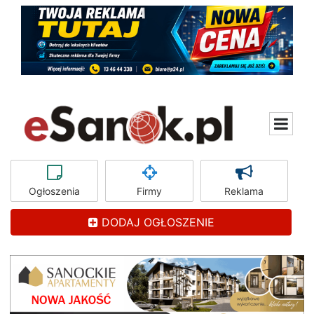
Ogłoszenia
Firmy
Reklama
DODAJ OGŁOSZENIE