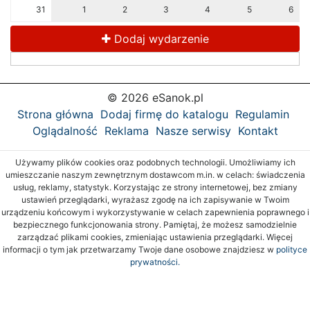
31
1
2
3
4
5
6
Dodaj wydarzenie
© 2026 eSanok.pl
Strona główna
Dodaj firmę do katalogu
Regulamin
Oglądalność
Reklama
Nasze serwisy
Kontakt
Używamy plików cookies oraz podobnych technologii. Umożliwiamy ich
umieszczanie naszym zewnętrznym dostawcom m.in. w celach: świadczenia
usług, reklamy, statystyk. Korzystając ze strony internetowej, bez zmiany
ustawień przeglądarki, wyrażasz zgodę na ich zapisywanie w Twoim
urządzeniu końcowym i wykorzystywanie w celach zapewnienia poprawnego i
bezpiecznego funkcjonowania strony. Pamiętaj, że możesz samodzielnie
zarządzać plikami cookies, zmieniając ustawienia przeglądarki. Więcej
informacji o tym jak przetwarzamy Twoje dane osobowe znajdziesz w
polityce
prywatności.