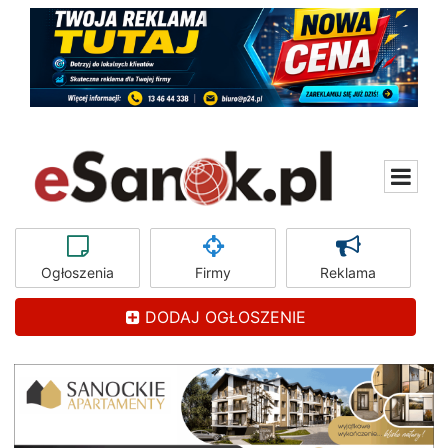
Ogłoszenia
Firmy
Reklama
DODAJ OGŁOSZENIE