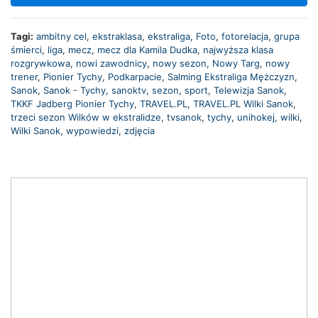
Tagi:
ambitny cel
,
ekstraklasa
,
ekstraliga
,
Foto
,
fotorelacja
,
grupa
śmierci
,
liga
,
mecz
,
mecz dla Kamila Dudka
,
najwyższa klasa
rozgrywkowa
,
nowi zawodnicy
,
nowy sezon
,
Nowy Targ
,
nowy
trener
,
Pionier Tychy
,
Podkarpacie
,
Salming Ekstraliga Mężczyzn
,
Sanok
,
Sanok - Tychy
,
sanoktv
,
sezon
,
sport
,
Telewizja Sanok
,
TKKF Jadberg Pionier Tychy
,
TRAVEL.PL
,
TRAVEL.PL Wilki Sanok
,
trzeci sezon Wilków w ekstralidze
,
tvsanok
,
tychy
,
unihokej
,
wilki
,
Wilki Sanok
,
wypowiedzi
,
zdjęcia