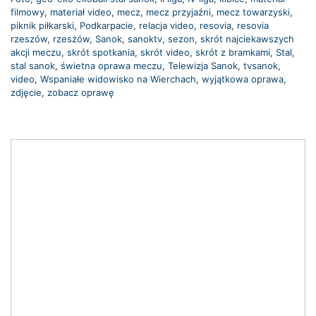
filmowy
,
materiał video
,
mecz
,
mecz przyjaźni
,
mecz towarzyski
,
piknik piłkarski
,
Podkarpacie
,
relacja video
,
resovia
,
resovia
rzeszów
,
rzesżów
,
Sanok
,
sanoktv
,
sezon
,
skrót najciekawszych
akcji meczu
,
skrót spotkania
,
skrót video
,
skrót z bramkami
,
Stal
,
stal sanok
,
świetna oprawa meczu
,
Telewizja Sanok
,
tvsanok
,
video
,
Wspaniałe widowisko na Wierchach
,
wyjątkowa oprawa
,
zdjęcie
,
zobacz oprawę