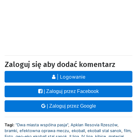
Zaloguj się aby dodać komentarz
| Logowanie
| Zaloguj przez Facebook
| Zaloguj przez Google
Tagi:
"Dwa miasta wspólna pasja"
,
Apklan Resovia Rzeszów
,
bramki
,
efektowna oprawa meczu
,
ekoball
,
ekoball stal sanok
,
film
,
Foto
,
geo-eko ekoball stal sanok
,
II liga
,
IV liga
,
kibice
,
materiał