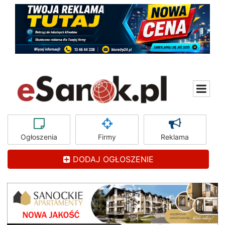
Ogłoszenia
Firmy
Reklama
DODAJ OGŁOSZENIE