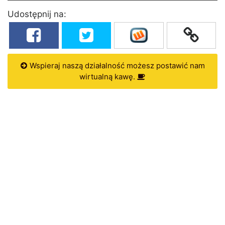
Udostępnij na:
Wspieraj naszą działalność możesz postawić nam
wirtualną kawę.