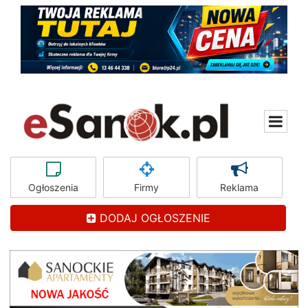
Ogłoszenia
Firmy
Reklama
DODAJ OGŁOSZENIE