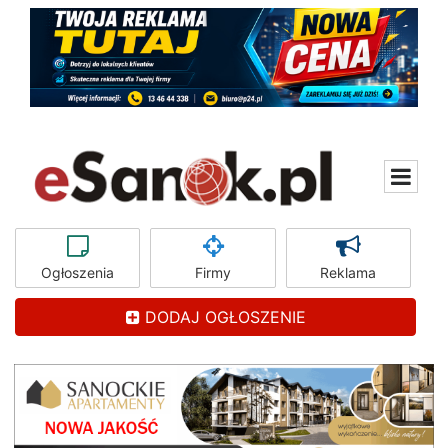
Ogłoszenia
Firmy
Reklama
DODAJ OGŁOSZENIE