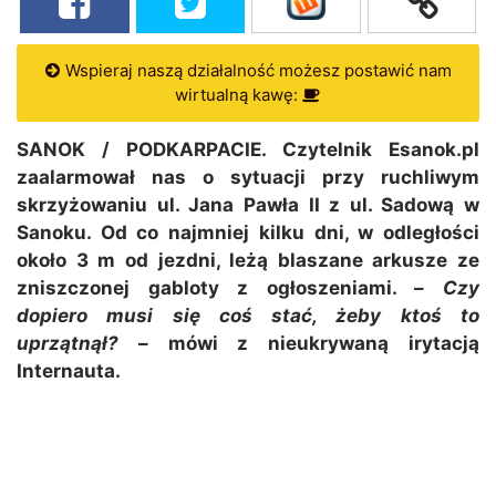
Wspieraj naszą działalność możesz postawić nam
wirtualną kawę:
SANOK / PODKARPACIE. Czytelnik Esanok.pl
zaalarmował nas o sytuacji przy ruchliwym
skrzyżowaniu ul. Jana Pawła II z ul. Sadową w
Sanoku. Od co najmniej kilku dni, w odległości
około 3 m od jezdni, leżą blaszane arkusze ze
zniszczonej gabloty z ogłoszeniami. –
Czy
dopiero musi się coś stać, żeby ktoś to
uprzątnął?
– mówi z nieukrywaną irytacją
Internauta.