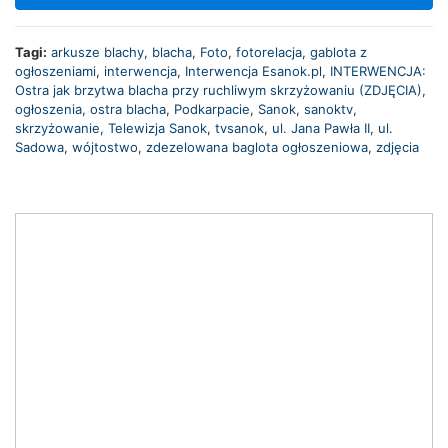
Tagi:
arkusze blachy
,
blacha
,
Foto
,
fotorelacja
,
gablota z
ogłoszeniami
,
interwencja
,
Interwencja Esanok.pl
,
INTERWENCJA:
Ostra jak brzytwa blacha przy ruchliwym skrzyżowaniu (ZDJĘCIA)
,
ogłoszenia
,
ostra blacha
,
Podkarpacie
,
Sanok
,
sanoktv
,
skrzyżowanie
,
Telewizja Sanok
,
tvsanok
,
ul. Jana Pawła II
,
ul.
Sadowa
,
wójtostwo
,
zdezelowana baglota ogłoszeniowa
,
zdjęcia