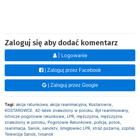
Zaloguj się aby dodać komentarz
| Logowanie
| Zaloguj przez Facebook
| Zaloguj przez Google
Tagi:
akcja ratunkowa
,
akcja reanimacyjna
,
Kostarowce
,
KOSTAROWCE. 42-latek znaleziony w potoku. Był reanimowany
,
lotnicze pogotowie ratunkowe
,
LPR
,
mężczyzna
,
mężczyzna
znaleziony w potoku
,
Pogotowie Ratunkowe
,
policja
,
potok
,
reanimacja
,
Sanok
,
sanoktv
,
śmigłowiec LPR
,
straż pożarna
,
szpital
,
Telewizja Sanok
,
tvsanok