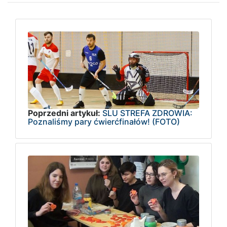
Poprzedni artykuł:
SLU STREFA ZDROWIA:
Poznaliśmy pary ćwierćfinałów! (FOTO)