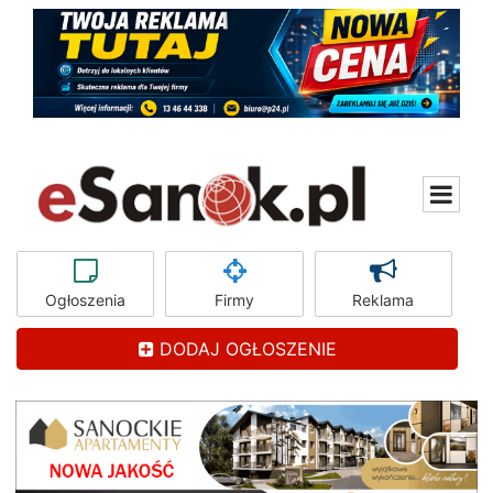
Ogłoszenia
Firmy
Reklama
DODAJ OGŁOSZENIE