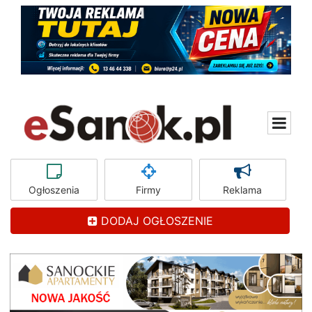
Ogłoszenia
Firmy
Reklama
DODAJ OGŁOSZENIE