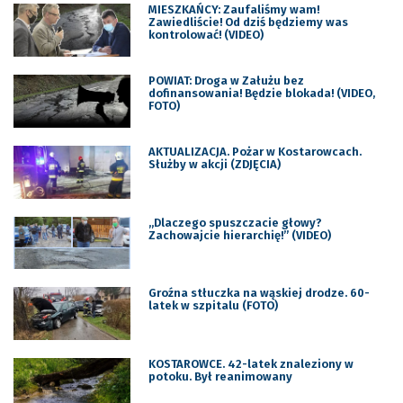
MIESZKAŃCY: Zaufaliśmy wam!
Zawiedliście! Od dziś będziemy was
kontrolować! (VIDEO)
POWIAT: Droga w Załużu bez
dofinansowania! Będzie blokada! (VIDEO,
FOTO)
AKTUALIZACJA. Pożar w Kostarowcach.
Służby w akcji (ZDJĘCIA)
„Dlaczego spuszczacie głowy?
Zachowajcie hierarchię!” (VIDEO)
Groźna stłuczka na wąskiej drodze. 60-
latek w szpitalu (FOTO)
KOSTAROWCE. 42-latek znaleziony w
potoku. Był reanimowany