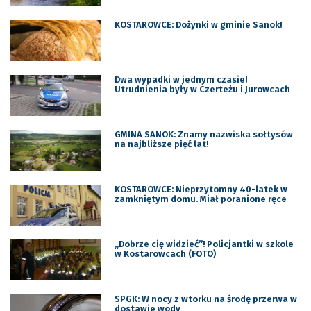
KOSTAROWCE: Dożynki w gminie Sanok!
Dwa wypadki w jednym czasie!
Utrudnienia były w Czerteżu i Jurowcach
GMINA SANOK: Znamy nazwiska sołtysów
na najbliższe pięć lat!
KOSTAROWCE: Nieprzytomny 40-latek w
zamkniętym domu. Miał poranione ręce
„Dobrze cię widzieć”! Policjantki w szkole
w Kostarowcach (FOTO)
SPGK: W nocy z wtorku na środę przerwa w
dostawie wody