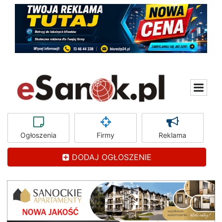
Ogłoszenia
Firmy
Reklama
DODAJ OGŁOSZENIE