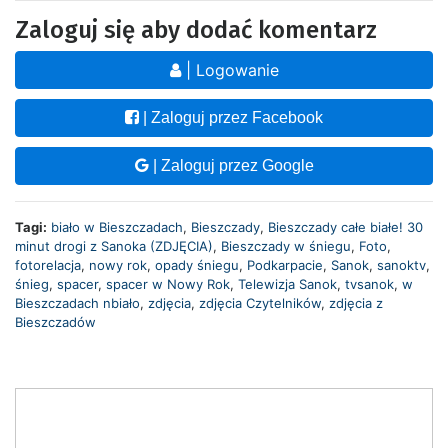
Zaloguj się aby dodać komentarz
| Logowanie
| Zaloguj przez Facebook
| Zaloguj przez Google
Tagi:
biało w Bieszczadach
,
Bieszczady
,
Bieszczady całe białe! 30
minut drogi z Sanoka (ZDJĘCIA)
,
Bieszczady w śniegu
,
Foto
,
fotorelacja
,
nowy rok
,
opady śniegu
,
Podkarpacie
,
Sanok
,
sanoktv
,
śnieg
,
spacer
,
spacer w Nowy Rok
,
Telewizja Sanok
,
tvsanok
,
w
Bieszczadach nbiało
,
zdjęcia
,
zdjęcia Czytelników
,
zdjęcia z
Bieszczadów