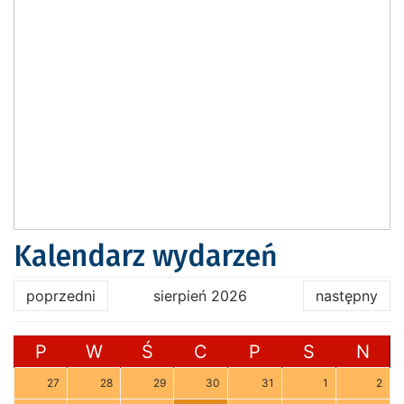
Kalendarz wydarzeń
poprzedni
sierpień 2026
następny
P
W
Ś
C
P
S
N
27
28
29
30
31
1
2