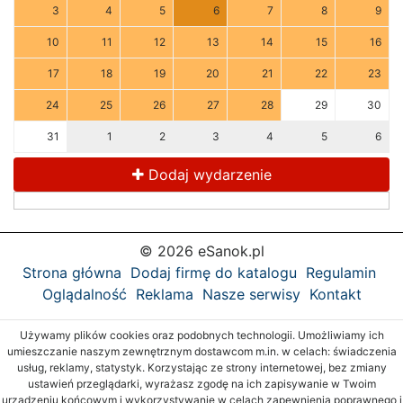
3
4
5
6
7
8
9
10
11
12
13
14
15
16
17
18
19
20
21
22
23
24
25
26
27
28
29
30
31
1
2
3
4
5
6
Dodaj wydarzenie
© 2026 eSanok.pl
Strona główna
Dodaj firmę do katalogu
Regulamin
Oglądalność
Reklama
Nasze serwisy
Kontakt
Używamy plików cookies oraz podobnych technologii. Umożliwiamy ich
umieszczanie naszym zewnętrznym dostawcom m.in. w celach: świadczenia
usług, reklamy, statystyk. Korzystając ze strony internetowej, bez zmiany
ustawień przeglądarki, wyrażasz zgodę na ich zapisywanie w Twoim
urządzeniu końcowym i wykorzystywanie w celach zapewnienia poprawnego i