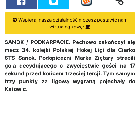
Wspieraj naszą działalność możesz postawić nam
wirtualną kawę:
SANOK / PODKARPACIE. Pechowo zakończył się
mecz 34. kolejki Polskiej Hokej Ligi dla Ciarko
STS Sanok. Podopieczni Marka Ziętary stracili
gola decydującego o zwycięstwie gości na 17
sekund przed końcem trzeciej tercji. Tym samym
trzy punkty za ligową wygraną pojechały do
Katowic.