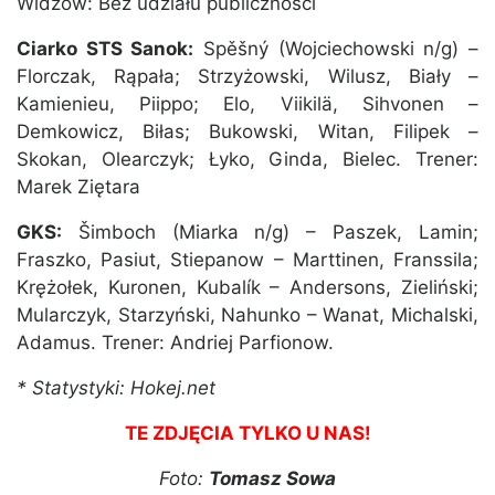
Widzów: Bez udziału publiczności
Ciarko STS Sanok:
Spěšný (Wojciechowski n/g) –
Florczak, Rąpała; Strzyżowski, Wilusz, Biały –
Kamienieu, Piippo; Elo, Viikilä, Sihvonen –
Demkowicz, Biłas; Bukowski, Witan, Filipek –
Skokan, Olearczyk; Łyko, Ginda, Bielec. Trener:
Marek Ziętara
GKS:
Šimboch (Miarka n/g) – Paszek, Lamin;
Fraszko, Pasiut, Stiepanow – Marttinen, Franssila;
Krężołek, Kuronen, Kubalík – Andersons, Zieliński;
Mularczyk, Starzyński, Nahunko – Wanat, Michalski,
Adamus. Trener: Andriej Parfionow.
* Statystyki: Hokej.net
TE ZDJĘCIA TYLKO U NAS!
Foto:
Tomasz Sowa