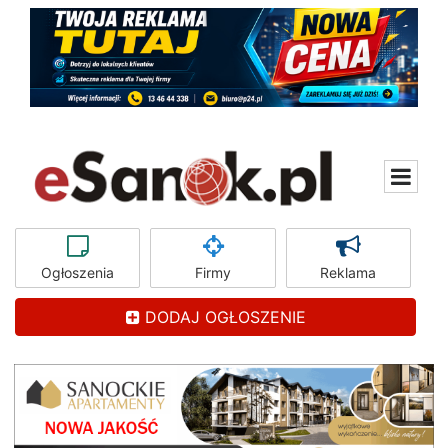
Ogłoszenia
Firmy
Reklama
DODAJ OGŁOSZENIE