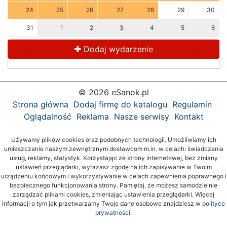
24
25
26
27
28
29
30
31
1
2
3
4
5
6
Dodaj wydarzenie
© 2026 eSanok.pl
Strona główna
Dodaj firmę do katalogu
Regulamin
Oglądalność
Reklama
Nasze serwisy
Kontakt
Używamy plików cookies oraz podobnych technologii. Umożliwiamy ich
umieszczanie naszym zewnętrznym dostawcom m.in. w celach: świadczenia
usług, reklamy, statystyk. Korzystając ze strony internetowej, bez zmiany
ustawień przeglądarki, wyrażasz zgodę na ich zapisywanie w Twoim
urządzeniu końcowym i wykorzystywanie w celach zapewnienia poprawnego i
bezpiecznego funkcjonowania strony. Pamiętaj, że możesz samodzielnie
zarządzać plikami cookies, zmieniając ustawienia przeglądarki. Więcej
informacji o tym jak przetwarzamy Twoje dane osobowe znajdziesz w
polityce
prywatności.