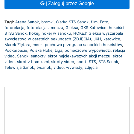
| Zaloguj przez Google
Tagi:
Arena Sanok
,
bramki
,
Ciarko STS Sanok
,
film
,
Foto
,
fotorelacja
,
fotorelacja z meczu
,
Gieksa
,
GKS Katowice
,
hokeiści
STSu Sanok
,
hokej
,
hokej w sanoku
,
HOKEJ: Gieksa wyszarpała
zwycięstwo w ostatnich sekundach (ZDJĘCIA)
,
JKH
,
katowice
,
Marek Ziętara
,
mecz
,
pechowa przegrana sanockich hokeistów
,
Podkarpacie
,
Polska Hokej Liga
,
pomeczowe wypowiedzi
,
relacja
video
,
Sanok
,
sanoktv
,
skrót najciekawszych akcji meczu
,
skrót
video
,
skrót z bramkami
,
skróty video
,
sport
,
STS
,
STS Sanok
,
Telewizja Sanok
,
tvsanok
,
video
,
wywiady
,
zdjęcia