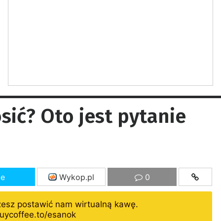
sić? Oto jest pytanie
ze
Wykop.pl
0
żesz postawić nam wirtualną kawę.
uycoffee.to/esanok