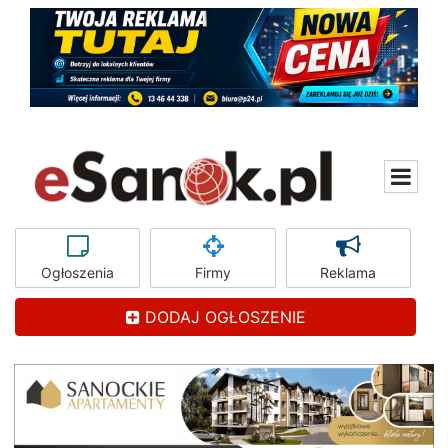
Ogłoszenia
Firmy
Reklama
DODAJ OGŁOSZENIE