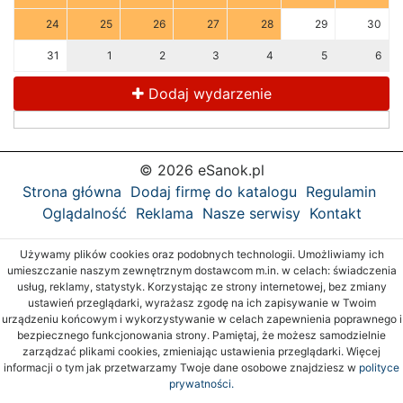
24
25
26
27
28
29
30
31
1
2
3
4
5
6
Dodaj wydarzenie
© 2026 eSanok.pl
Strona główna
Dodaj firmę do katalogu
Regulamin
Oglądalność
Reklama
Nasze serwisy
Kontakt
Używamy plików cookies oraz podobnych technologii. Umożliwiamy ich
umieszczanie naszym zewnętrznym dostawcom m.in. w celach: świadczenia
usług, reklamy, statystyk. Korzystając ze strony internetowej, bez zmiany
ustawień przeglądarki, wyrażasz zgodę na ich zapisywanie w Twoim
urządzeniu końcowym i wykorzystywanie w celach zapewnienia poprawnego i
bezpiecznego funkcjonowania strony. Pamiętaj, że możesz samodzielnie
zarządzać plikami cookies, zmieniając ustawienia przeglądarki. Więcej
informacji o tym jak przetwarzamy Twoje dane osobowe znajdziesz w
polityce
prywatności.