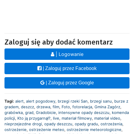
Zaloguj się aby dodać komentarz
| Logowanie
| Zaloguj przez Facebook
| Zaloguj przez Google
Tagi:
alert
,
alert pogodowy
,
brzegi rzeki San
,
brzegi sanu
,
burze z
gradem
,
deszcz
,
drzewa
,
film
,
Foto
,
fotorelacja
,
Gmina Zagórz
,
grabówka
,
grad
,
Gradobicie
,
intensywne opady deszczu
,
komenda
policji
,
Kto ją przygarnął?
,
live
,
materiał filmowy
,
materiał video
,
nieprzejezdne drogi
,
opady deszczu
,
opady gradu
,
ostrzeżenia
,
ostrzeżenie
,
ostrzeżenie meteo
,
ostrzeżenie meteorologiczne
,