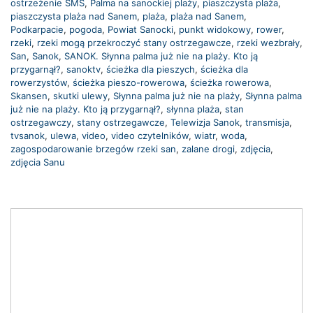
ostrzeżenie SMS
,
Palma na sanockiej plaży
,
piaszczysta plaża
,
piaszczysta plaża nad Sanem
,
plaża
,
plaża nad Sanem
,
Podkarpacie
,
pogoda
,
Powiat Sanocki
,
punkt widokowy
,
rower
,
rzeki
,
rzeki mogą przekroczyć stany ostrzegawcze
,
rzeki wezbrały
,
San
,
Sanok
,
SANOK. Słynna palma już nie na plaży. Kto ją
przygarnął?
,
sanoktv
,
ścieżka dla pieszych
,
ścieżka dla
rowerzystów
,
ścieżka pieszo-rowerowa
,
ścieżka rowerowa
,
Skansen
,
skutki ulewy
,
Słynna palma już nie na plaży
,
Słynna palma
już nie na plaży. Kto ją przygarnął?
,
słynna plaża
,
stan
ostrzegawczy
,
stany ostrzegawcze
,
Telewizja Sanok
,
transmisja
,
tvsanok
,
ulewa
,
video
,
video czytelników
,
wiatr
,
woda
,
zagospodarowanie brzegów rzeki san
,
zalane drogi
,
zdjęcia
,
zdjęcia Sanu