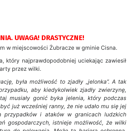
ENIA. UWAGA! DRASTYCZNE!
nem w miejscowości Żubracze w gminie Cisna.
a, który najprawdopodobniej uciekając zawiesił
rty przez wilki.
ację, była możliwość to zjadły „jelonka”. A tak
przypadku, aby kiedykolwiek zjadły zwierzynę,
taj musiały gonić byka jelenia, który podczas
być już wcześniej ranny, że nie udało mu się jej
h przypadków i ataków w granicach ludzkich
 gospodarczych, istnieje możliwość, że wilki
kturę do polowania. Może ta bariera ochronna,