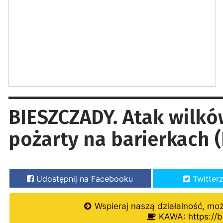
BIESZCZADY. Atak wilkó
pożarty na barierkach
Udostępnij na Facebooku
Twitter
Wspieraj naszą działalność, mo
KAWA: https://b