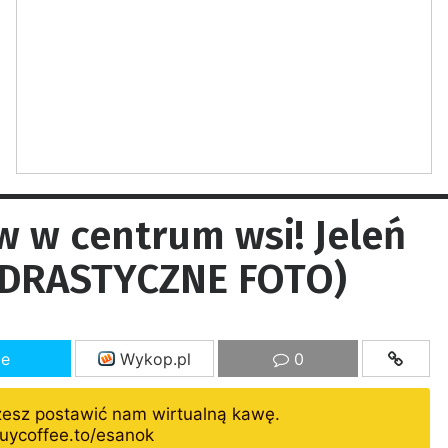
w w centrum wsi! Jeleń
 (DRASTYCZNE FOTO)
ze
Wykop.pl
0
żesz postawić nam wirtualną kawę.
uycoffee.to/esanok