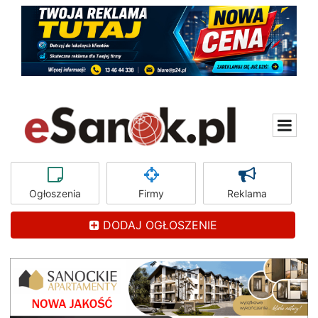
Ogłoszenia
Firmy
Reklama
DODAJ OGŁOSZENIE