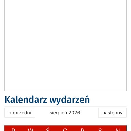
Kalendarz wydarzeń
poprzedni
sierpień 2026
następny
P
W
Ś
C
P
S
N