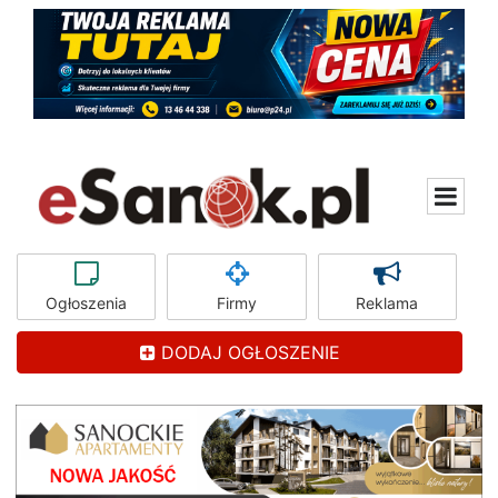
Ogłoszenia
Firmy
Reklama
DODAJ OGŁOSZENIE