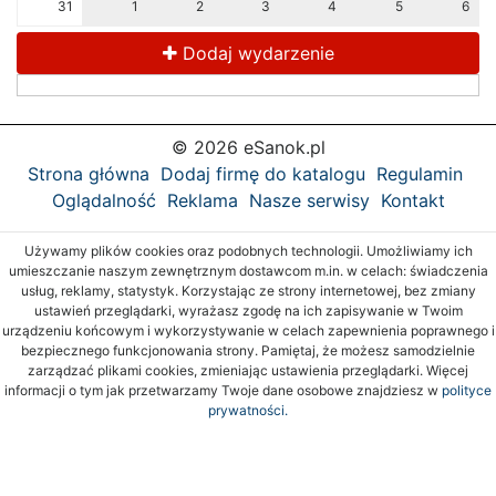
31
1
2
3
4
5
6
Dodaj wydarzenie
© 2026 eSanok.pl
Strona główna
Dodaj firmę do katalogu
Regulamin
Oglądalność
Reklama
Nasze serwisy
Kontakt
Używamy plików cookies oraz podobnych technologii. Umożliwiamy ich
umieszczanie naszym zewnętrznym dostawcom m.in. w celach: świadczenia
usług, reklamy, statystyk. Korzystając ze strony internetowej, bez zmiany
ustawień przeglądarki, wyrażasz zgodę na ich zapisywanie w Twoim
urządzeniu końcowym i wykorzystywanie w celach zapewnienia poprawnego i
bezpiecznego funkcjonowania strony. Pamiętaj, że możesz samodzielnie
zarządzać plikami cookies, zmieniając ustawienia przeglądarki. Więcej
informacji o tym jak przetwarzamy Twoje dane osobowe znajdziesz w
polityce
prywatności.