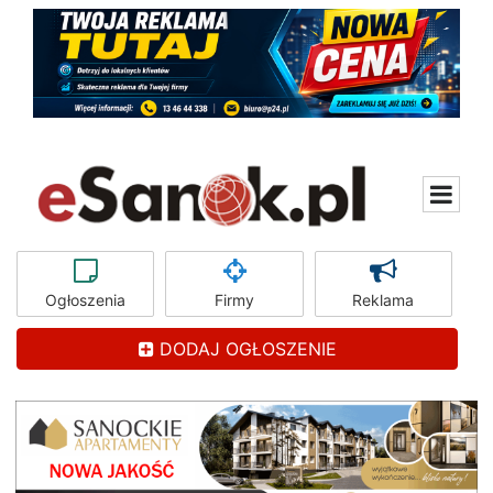
Ogłoszenia
Firmy
Reklama
DODAJ OGŁOSZENIE