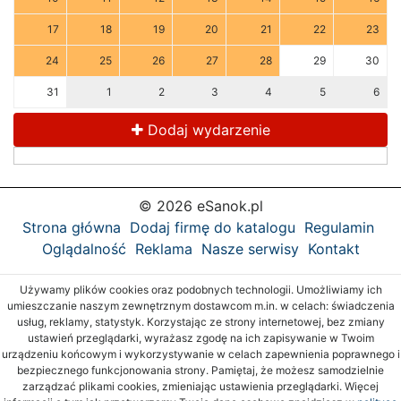
17
18
19
20
21
22
23
24
25
26
27
28
29
30
31
1
2
3
4
5
6
Dodaj wydarzenie
© 2026 eSanok.pl
Strona główna
Dodaj firmę do katalogu
Regulamin
Oglądalność
Reklama
Nasze serwisy
Kontakt
Używamy plików cookies oraz podobnych technologii. Umożliwiamy ich
umieszczanie naszym zewnętrznym dostawcom m.in. w celach: świadczenia
usług, reklamy, statystyk. Korzystając ze strony internetowej, bez zmiany
ustawień przeglądarki, wyrażasz zgodę na ich zapisywanie w Twoim
urządzeniu końcowym i wykorzystywanie w celach zapewnienia poprawnego i
bezpiecznego funkcjonowania strony. Pamiętaj, że możesz samodzielnie
zarządzać plikami cookies, zmieniając ustawienia przeglądarki. Więcej