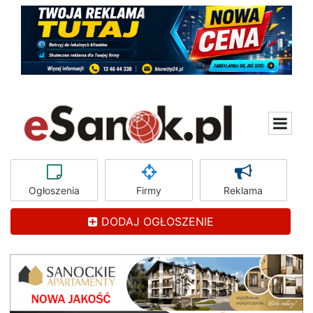
Ogłoszenia
Firmy
Reklama
DODAJ OGŁOSZENIE