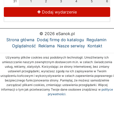
31
1
2
3
4
5
6
Dodaj wydarzenie
© 2026 eSanok.pl
Strona główna
Dodaj firmę do katalogu
Regulamin
Oglądalność
Reklama
Nasze serwisy
Kontakt
Używamy plików cookies oraz podobnych technologii. Umożliwiamy ich
umieszczanie naszym zewnętrznym dostawcom m.in. w celach: świadczenia
usług, reklamy, statystyk. Korzystając ze strony internetowej, bez zmiany
ustawień przeglądarki, wyrażasz zgodę na ich zapisywanie w Twoim
urządzeniu końcowym i wykorzystywanie w celach zapewnienia poprawnego i
bezpiecznego funkcjonowania strony. Pamiętaj, że możesz samodzielnie
zarządzać plikami cookies, zmieniając ustawienia przeglądarki. Więcej
informacji o tym jak przetwarzamy Twoje dane osobowe znajdziesz w
polityce
prywatności.