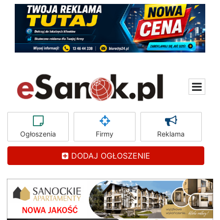
Ogłoszenia
Firmy
Reklama
DODAJ OGŁOSZENIE