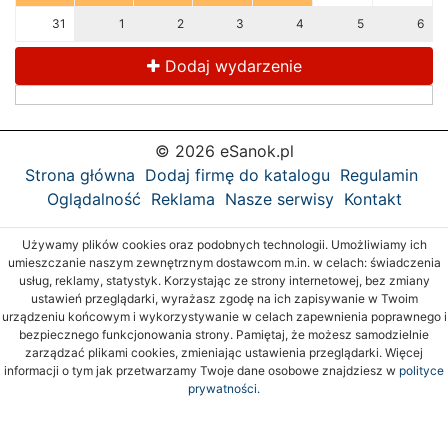
31
1
2
3
4
5
6
Dodaj wydarzenie
© 2026 eSanok.pl
Strona główna
Dodaj firmę do katalogu
Regulamin
Oglądalność
Reklama
Nasze serwisy
Kontakt
Używamy plików cookies oraz podobnych technologii. Umożliwiamy ich
umieszczanie naszym zewnętrznym dostawcom m.in. w celach: świadczenia
usług, reklamy, statystyk. Korzystając ze strony internetowej, bez zmiany
ustawień przeglądarki, wyrażasz zgodę na ich zapisywanie w Twoim
urządzeniu końcowym i wykorzystywanie w celach zapewnienia poprawnego i
bezpiecznego funkcjonowania strony. Pamiętaj, że możesz samodzielnie
zarządzać plikami cookies, zmieniając ustawienia przeglądarki. Więcej
informacji o tym jak przetwarzamy Twoje dane osobowe znajdziesz w
polityce
prywatności.