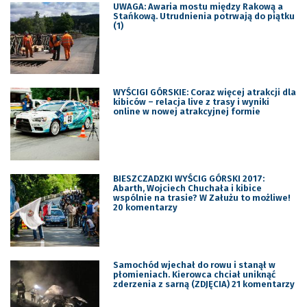
UWAGA: Awaria mostu między Rakową a
Stańkową. Utrudnienia potrwają do piątku
(1)
WYŚCIGI GÓRSKIE: Coraz więcej atrakcji dla
kibiców – relacja live z trasy i wyniki
online w nowej atrakcyjnej formie
BIESZCZADZKI WYŚCIG GÓRSKI 2017:
Abarth, Wojciech Chuchała i kibice
wspólnie na trasie? W Załużu to możliwe!
20 komentarzy
Samochód wjechał do rowu i stanął w
płomieniach. Kierowca chciał uniknąć
zderzenia z sarną (ZDJĘCIA) 21 komentarzy