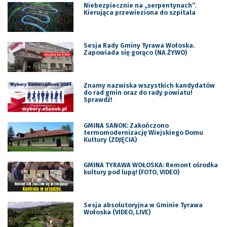
Niebezpiecznie na ,,serpentynach”.
Kierująca przewieziona do szpitala
Sesja Rady Gminy Tyrawa Wołoska.
Zapowiada się gorąco (NA ŻYWO)
Znamy nazwiska wszystkich kandydatów
do rad gmin oraz do rady powiatu!
Sprawdź!
GMINA SANOK: Zakończono
termomodernizację Wiejskiego Domu
Kultury (ZDJĘCIA)
GMINA TYRAWA WOŁOSKA: Remont ośrodka
kultury pod lupą! (FOTO, VIDEO)
Sesja absolutoryjna w Gminie Tyrawa
Wołoska (VIDEO, LIVE)