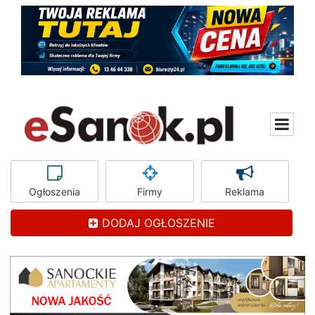
Ogłoszenia
Firmy
Reklama
DODAJ OGŁOSZENIE