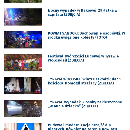
Nocny wypadek w Rakowej. 29-latka w
szpitalu (ZDJĘCIA)
POWIAT SANOCKI: Dachowanie osobówki. W
środku uwięzione kobiety (FOTO)
Festiwal Twórczości Ludowej w Tyrawie
Wołoskiej! (ZDJĘCIA)
TYRAWA WOŁOSKA. Wiatr uszkodził dach
kościoła. Pomogli strażacy (ZDJĘCIA)
TYRAWA: Wypadek. 2 osoby zakleszczone.
„W aucie dziecko” (ZDJĘCIA)
Budowa i modernizacja przejść dla
pieszych. Również na terenie powiatu