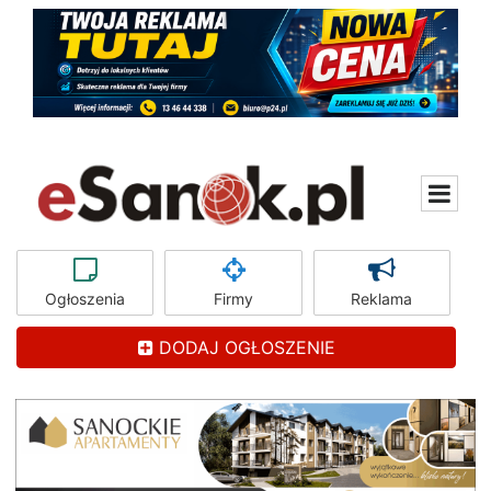
Ogłoszenia
Firmy
Reklama
DODAJ OGŁOSZENIE