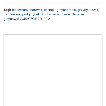
Tagi:
Bieszczady
,
borowik
,
esanok
,
grzybobranie
,
grzyby
,
kozak
,
październik
,
podgrzybek
,
Podkarpacie
,
Sanok
,
Trwa sezon
grzybowy! ZOBACZCIE ZDJĘCIA!