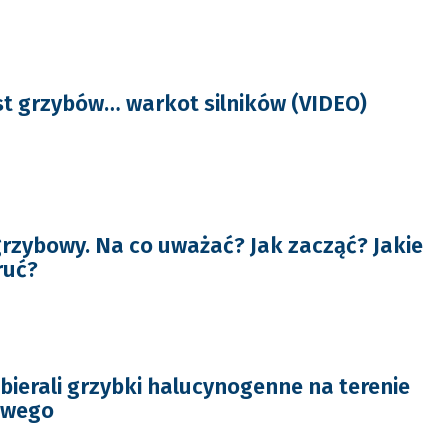
st grzybów… warkot silników (VIDEO)
rzybowy. Na co uważać? Jak zacząć? Jakie
ruć?
bierali grzybki halucynogenne na terenie
owego