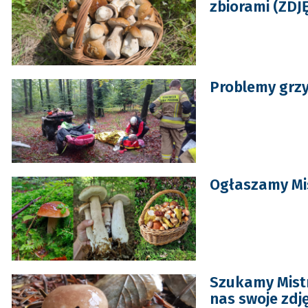
zbiorami (ZDJ
Problemy grzy
Ogłaszamy Mis
Szukamy Mistr
nas swoje zdj