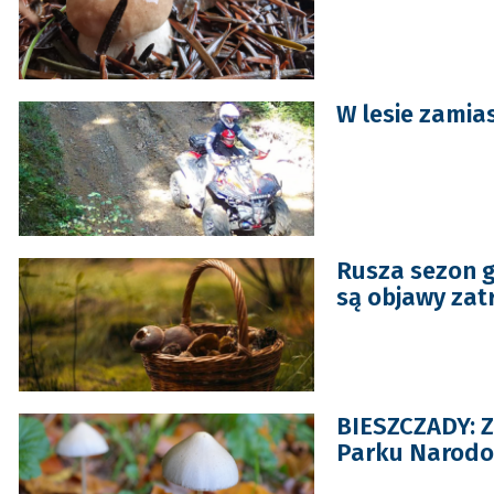
W lesie zamia
Rusza sezon g
są objawy zat
BIESZCZADY: Z
Parku Narod