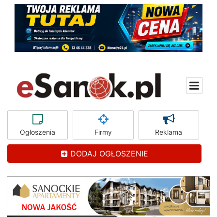
Ogłoszenia
Firmy
Reklama
DODAJ OGŁOSZENIE