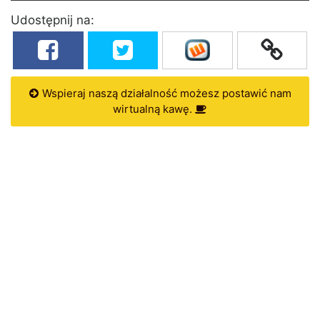
Udostępnij na:
Wspieraj naszą działalność możesz postawić nam
wirtualną kawę.