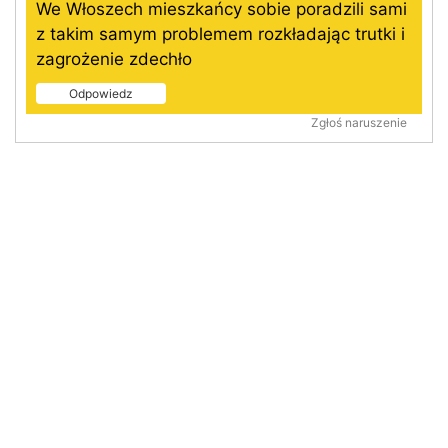
We Włoszech mieszkańcy sobie poradzili sami
z takim samym problemem rozkładając trutki i
zagrożenie zdechło
Odpowiedz
Zgłoś naruszenie