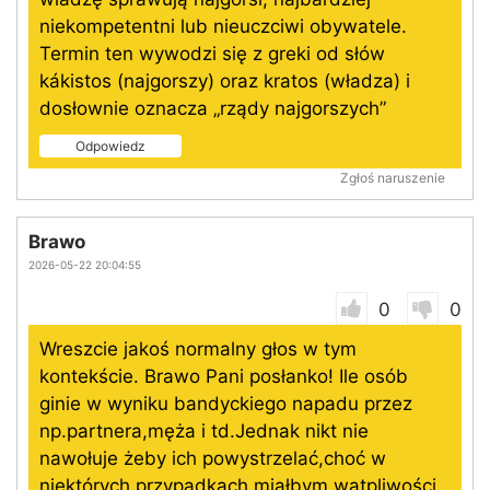
niekompetentni lub nieuczciwi obywatele.
Termin ten wywodzi się z greki od słów
kákistos (najgorszy) oraz kratos (władza) i
dosłownie oznacza „rządy najgorszych”
Odpowiedz
Zgłoś naruszenie
Brawo
2026-05-22 20:04:55
0
0
Wreszcie jakoś normalny głos w tym
kontekście. Brawo Pani posłanko! Ile osób
ginie w wyniku bandyckiego napadu przez
np.partnera,męża i td.Jednak nikt nie
nawołuje żeby ich powystrzelać,choć w
niektórych przypadkach miałbym wątpliwości.