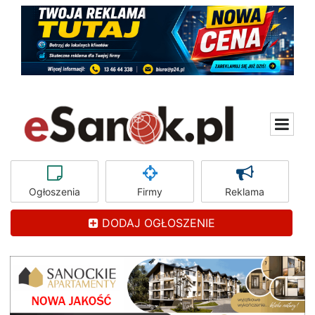
Ogłoszenia
Firmy
Reklama
DODAJ OGŁOSZENIE