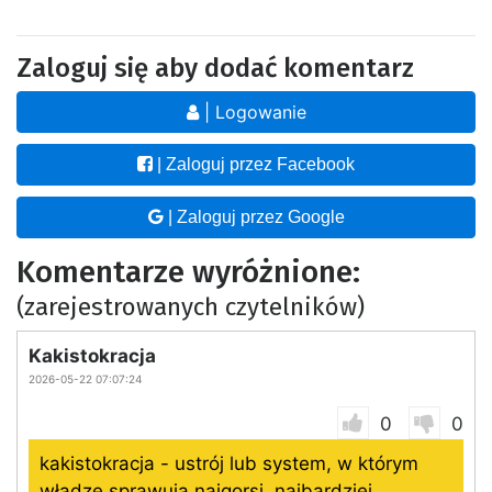
Zaloguj się aby dodać komentarz
| Logowanie
| Zaloguj przez Facebook
| Zaloguj przez Google
Komentarze wyróżnione:
(zarejestrowanych czytelników)
Kakistokracja
2026-05-22 07:07:24
0
0
kakistokracja - ustrój lub system, w którym
władzę sprawują najgorsi, najbardziej