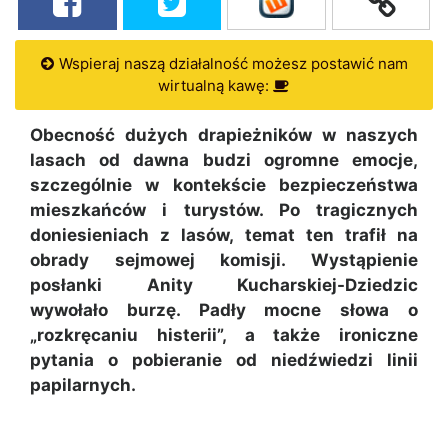
Wspieraj naszą działalność możesz postawić nam
wirtualną kawę:
Obecność dużych drapieżników w naszych
lasach od dawna budzi ogromne emocje,
szczególnie w kontekście bezpieczeństwa
mieszkańców i turystów. Po tragicznych
doniesieniach z lasów, temat ten trafił na
obrady sejmowej komisji. Wystąpienie
posłanki Anity Kucharskiej-Dziedzic
wywołało burzę. Padły mocne słowa o
„rozkręcaniu histerii”, a także ironiczne
pytania o pobieranie od niedźwiedzi linii
papilarnych.