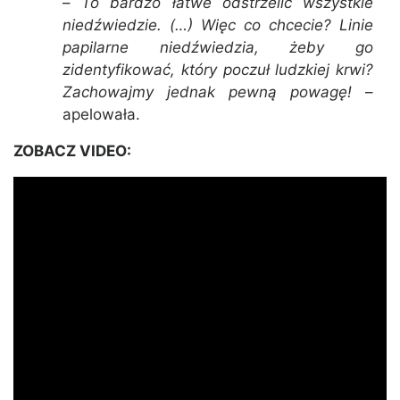
–
To bardzo łatwe odstrzelić wszystkie
niedźwiedzie. (…) Więc co chcecie? Linie
papilarne niedźwiedzia, żeby go
zidentyfikować, który poczuł ludzkiej krwi?
Zachowajmy jednak pewną powagę!
–
apelowała.
ZOBACZ VIDEO: