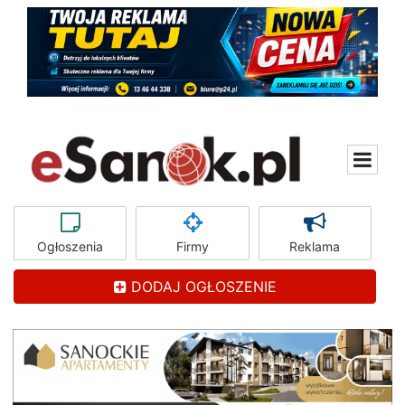
Ogłoszenia
Firmy
Reklama
DODAJ OGŁOSZENIE