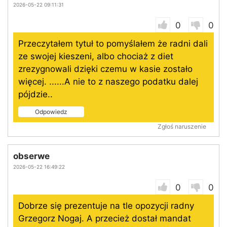
2026-05-22 09:11:31
0
0
Przeczytałem tytuł to pomyślałem że radni dali
ze swojej kieszeni, albo chociaż z diet
zrezygnowali dzięki czemu w kasie zostało
więcej. ......A nie to z naszego podatku dalej
pójdzie..
Odpowiedz
Zgłoś naruszenie
obserwe
2026-05-22 16:49:22
0
0
Dobrze się prezentuje na tle opozycji radny
Grzegorz Nogaj. A przecież dostał mandat