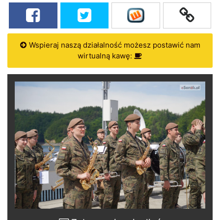
Wspieraj naszą działalność możesz postawić nam
wirtualną kawę: