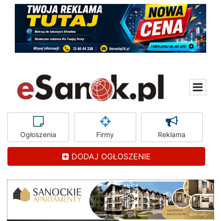
Ogłoszenia
Firmy
Reklama
DODAJ OGŁOSZENIE