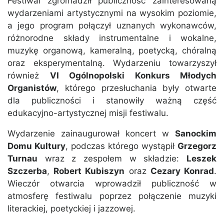
Festiwal zgromadził publiczność zainteresowaną
wydarzeniami artystycznymi na wysokim poziomie,
a jego program połączył uznanych wykonawców,
różnorodne składy instrumentalne i wokalne,
muzykę organową, kameralną, poetycką, chóralną
oraz eksperymentalną. Wydarzeniu towarzyszył
również
VI Ogólnopolski Konkurs Młodych
Organistów
, którego przesłuchania były otwarte
dla publiczności i stanowiły ważną część
edukacyjno-artystycznej misji festiwalu.
Wydarzenie zainaugurował koncert w
Sanockim
Domu Kultury
, podczas którego wystąpił
Grzegorz
Turnau
wraz z zespołem w składzie:
Leszek
Szczerba
,
Robert Kubiszyn
oraz
Cezary Konrad
.
Wieczór otwarcia wprowadził publiczność w
atmosferę festiwalu poprzez połączenie muzyki
literackiej, poetyckiej i jazzowej.