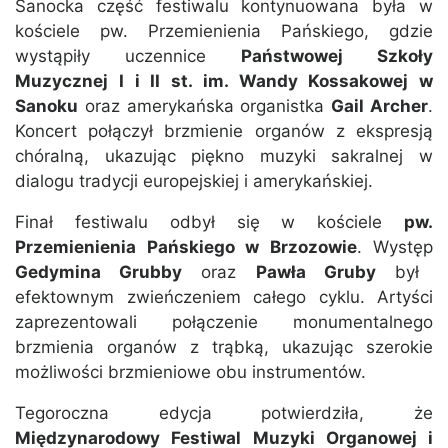
Sanocka część festiwalu kontynuowana była w
kościele pw. Przemienienia Pańskiego, gdzie
wystąpiły uczennice
Państwowej Szkoły
Muzycznej I i II st. im. Wandy Kossakowej w
Sanoku
oraz amerykańska organistka
Gail Archer
.
Koncert połączył brzmienie organów z ekspresją
chóralną, ukazując piękno muzyki sakralnej w
dialogu tradycji europejskiej i amerykańskiej.
Finał festiwalu odbył się w kościele
pw.
Przemienienia Pańskiego w Brzozowie
. Występ
Gedymina Grubby
oraz
Pawła Gruby
był
efektownym zwieńczeniem całego cyklu. Artyści
zaprezentowali połączenie monumentalnego
brzmienia organów z trąbką, ukazując szerokie
możliwości brzmieniowe obu instrumentów.
Tegoroczna edycja potwierdziła, że
Międzynarodowy Festiwal Muzyki Organowej i