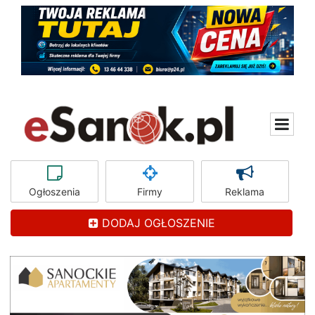
Ogłoszenia
Firmy
Reklama
DODAJ OGŁOSZENIE