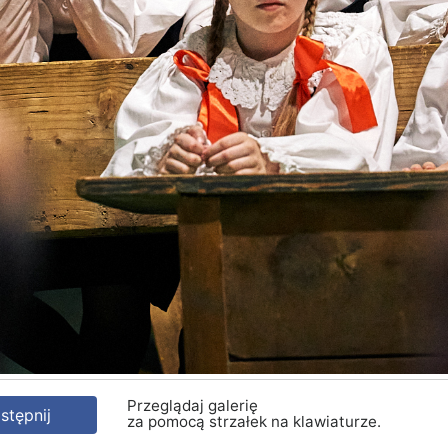
Przeglądaj galerię
tępnij
za pomocą strzałek na klawiaturze.