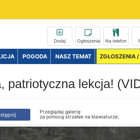
Dodaj
Ogłoszenia
Na telefon
LICJA
POGODA
NASZ TEMAT
ZGŁOSZENIA 
, patriotyczna lekcja! (
Przeglądaj galerię
tępnij
za pomocą strzałek na klawiaturze.