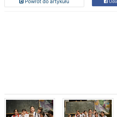
Powrót do artykułu
Udos