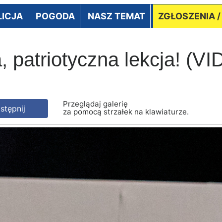
LICJA
POGODA
NASZ TEMAT
ZGŁOSZENIA 
, patriotyczna lekcja! (
Przeglądaj galerię
tępnij
za pomocą strzałek na klawiaturze.