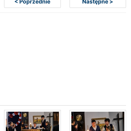
< Poprzednie
Następne >