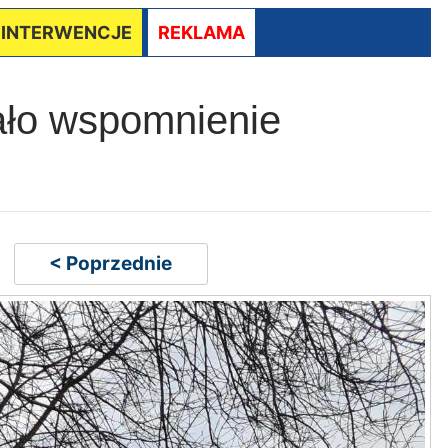
/ INTERWENCJE
REKLAMA
ało wspomnienie
< Poprzednie