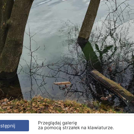
Przeglądaj galerię
tępnij
za pomocą strzałek na klawiaturze.