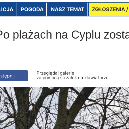
LICJA
POGODA
NASZ TEMAT
ZGŁOSZENIA 
o plażach na Cyplu zost
Przeglądaj galerię
tępnij
za pomocą strzałek na klawiaturze.