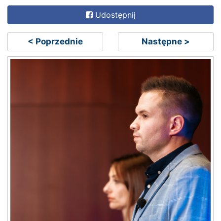
Udostępnij
< Poprzednie
Następne >